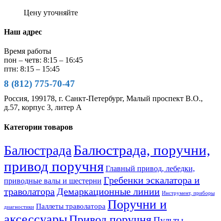
Цену уточняйте
Наш адрес
Время работы
пон – четв: 8:15 – 16:45
птн: 8:15 – 15:45
8 (812) 775-70-47
Россия, 199178, г. Санкт-Петербург, Малый проспект В.О.,
д.57, корпус 3, литер А
Категории товаров
Балюстрада, поручни,
Балюстрада
привод поручня
Главный привод, лебедки,
Гребенки эскалатора и
приводные валы и шестерни
траволатора
Демаркационные линии
Инструмент, приборы
Поручни и
Паллеты траволатора
диагностики
аксессуары
Привод поручня
Пульты