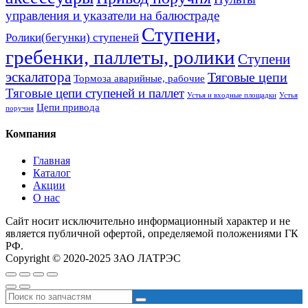
управления и указатели на балюстраде
Ступени,
Ролики(бегунки) ступеней
гребенки, паллеты, ролики
Ступени
эскалатора
Тяговые цепи
Тормоза аварийные, рабочие
Тяговые цепи ступеней и паллет
Устья и входные площадки
Устья
Цепи привода
поручня
Компания
Главная
Каталог
Акции
О нас
Сайт носит исключительно информационный характер и не
является публичной офертой, определяемой положениями ГК
РФ.
Copyright © 2020-2025 ЗАО ЛАТРЭС