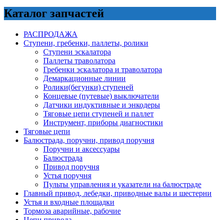
Каталог запчастей
РАСПРОДАЖА
Ступени, гребенки, паллеты, ролики
Ступени эскалатора
Паллеты траволатора
Гребенки эскалатора и траволатора
Демаркационные линии
Ролики(бегунки) ступеней
Концевые (путевые) выключатели
Датчики индуктивные и энкодеры
Тяговые цепи ступеней и паллет
Инструмент, приборы диагностики
Тяговые цепи
Балюстрада, поручни, привод поручня
Поручни и аксессуары
Балюстрада
Привод поручня
Устья поручня
Пульты управления и указатели на балюстраде
Главный привод, лебедки, приводные валы и шестерни
Устья и входные площадки
Тормоза аварийные, рабочие
Цепи привода