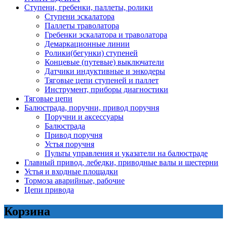
Ступени, гребенки, паллеты, ролики
Ступени эскалатора
Паллеты траволатора
Гребенки эскалатора и траволатора
Демаркационные линии
Ролики(бегунки) ступеней
Концевые (путевые) выключатели
Датчики индуктивные и энкодеры
Тяговые цепи ступеней и паллет
Инструмент, приборы диагностики
Тяговые цепи
Балюстрада, поручни, привод поручня
Поручни и аксессуары
Балюстрада
Привод поручня
Устья поручня
Пульты управления и указатели на балюстраде
Главный привод, лебедки, приводные валы и шестерни
Устья и входные площадки
Тормоза аварийные, рабочие
Цепи привода
Корзина