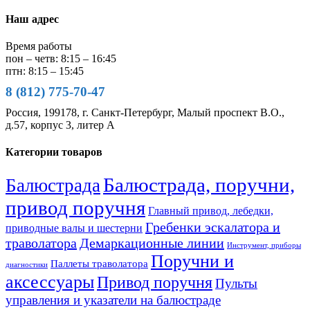
Наш адрес
Время работы
пон – четв: 8:15 – 16:45
птн: 8:15 – 15:45
8 (812) 775-70-47
Россия, 199178, г. Санкт-Петербург, Малый проспект В.О.,
д.57, корпус 3, литер А
Категории товаров
Балюстрада, поручни,
Балюстрада
привод поручня
Главный привод, лебедки,
Гребенки эскалатора и
приводные валы и шестерни
траволатора
Демаркационные линии
Инструмент, приборы
Поручни и
Паллеты траволатора
диагностики
аксессуары
Привод поручня
Пульты
управления и указатели на балюстраде