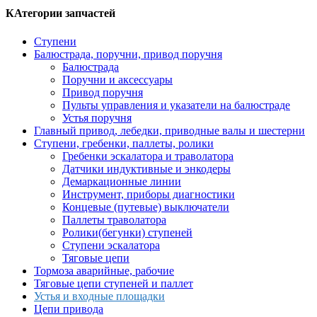
КАтегории запчастей
Ступени
Балюстрада, поручни, привод поручня
Балюстрада
Поручни и аксессуары
Привод поручня
Пульты управления и указатели на балюстраде
Устья поручня
Главный привод, лебедки, приводные валы и шестерни
Ступени, гребенки, паллеты, ролики
Гребенки эскалатора и траволатора
Датчики индуктивные и энкодеры
Демаркационные линии
Инструмент, приборы диагностики
Концевые (путевые) выключатели
Паллеты траволатора
Ролики(бегунки) ступеней
Ступени эскалатора
Тяговые цепи
Тормоза аварийные, рабочие
Тяговые цепи ступеней и паллет
Устья и входные площадки
Цепи привода