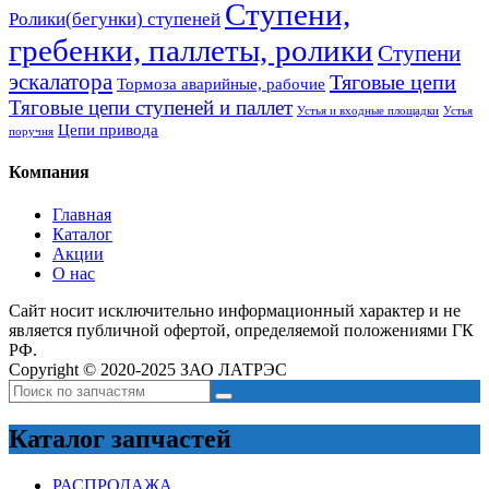
Ступени,
Ролики(бегунки) ступеней
гребенки, паллеты, ролики
Ступени
эскалатора
Тяговые цепи
Тормоза аварийные, рабочие
Тяговые цепи ступеней и паллет
Устья и входные площадки
Устья
Цепи привода
поручня
Компания
Главная
Каталог
Акции
О нас
Сайт носит исключительно информационный характер и не
является публичной офертой, определяемой положениями ГК
РФ.
Copyright © 2020-2025 ЗАО ЛАТРЭС
Каталог запчастей
РАСПРОДАЖА