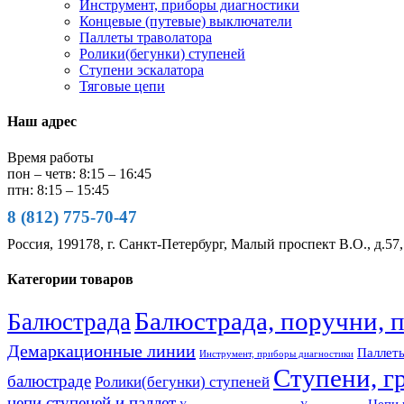
Инструмент, приборы диагностики
Концевые (путевые) выключатели
Паллеты траволатора
Ролики(бегунки) ступеней
Ступени эскалатора
Тяговые цепи
Наш адрес
Время работы
пон – четв: 8:15 – 16:45
птн: 8:15 – 15:45
8 (812) 775-70-47
Россия, 199178, г. Санкт-Петербург, Малый проспект В.О., д.57,
Категории товаров
Балюстрада, поручни, 
Балюстрада
Демаркационные линии
Паллеты
Инструмент, приборы диагностики
Ступени, г
балюстраде
Ролики(бегунки) ступеней
цепи ступеней и паллет