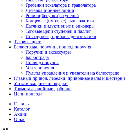
Гребенки эскалатора и траволатора
Демаркационные линии
Ролики(бегунки) ступеней
Концевые (путевые) выключатели
Датчики индуктивные и энкодеры
Тяговые цепи ступеней и паллет
Инструмент, приборы диагностики
Тяговые цепи
Балюстрада, поручни, привод поручня
Поручни и аксессуары
Балюстрада
Привод поручня
Устья поручня
Пульты управления и указатели на балюстраде
Главный привод, лебедки, приводные валы и шестерни
Устья и входные площадки
Тормоза аварийные, рабочие
Цепи привода
Главная
Каталог
Акции
О нас
All