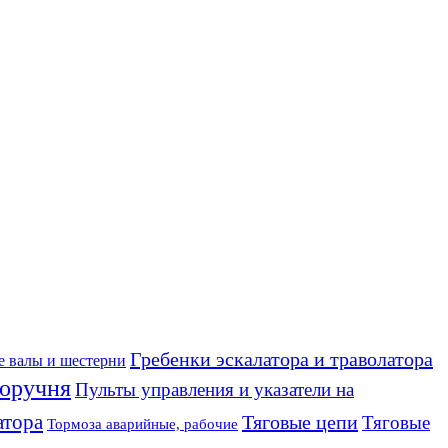
Гребенки эскалатора и траволатора
е валы и шестерни
оручня
Пульты управления и указатели на
атора
Тяговые цепи
Тяговые
Тормоза аварийные, рабочие