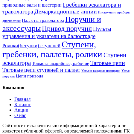
Гребенки эскалатора и
приводные валы и шестерни
траволатора
Демаркационные линии
Инструмент, приборы
Поручни и
Паллеты траволатора
диагностики
аксессуары
Привод поручня
Пульты
управления и указатели на балюстраде
Ступени,
Ролики(бегунки) ступеней
гребенки, паллеты, ролики
Ступени
эскалатора
Тяговые цепи
Тормоза аварийные, рабочие
Тяговые цепи ступеней и паллет
Устья и входные площадки
Устья
Цепи привода
поручня
Компания
Главная
Каталог
Акции
О нас
Сайт носит исключительно информационный характер и не
является публичной офертой, определяемой положениями ГК