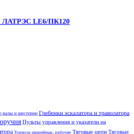
ра ЛАТРЭС LE6/ПК120
Гребенки эскалатора и траволатора
е валы и шестерни
оручня
Пульты управления и указатели на
атора
Тяговые цепи
Тяговые
Тормоза аварийные, рабочие