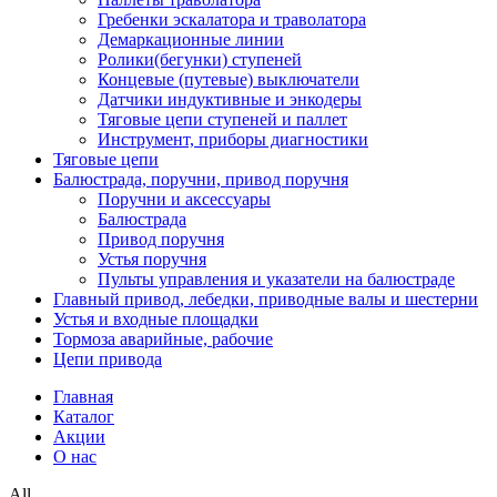
Гребенки эскалатора и траволатора
Демаркационные линии
Ролики(бегунки) ступеней
Концевые (путевые) выключатели
Датчики индуктивные и энкодеры
Тяговые цепи ступеней и паллет
Инструмент, приборы диагностики
Тяговые цепи
Балюстрада, поручни, привод поручня
Поручни и аксессуары
Балюстрада
Привод поручня
Устья поручня
Пульты управления и указатели на балюстраде
Главный привод, лебедки, приводные валы и шестерни
Устья и входные площадки
Тормоза аварийные, рабочие
Цепи привода
Главная
Каталог
Акции
О нас
All