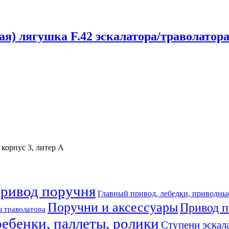
я) лягушка F.42 эскалатора/траволато
 корпус 3, литер А
привод поручня
Главный привод, лебедки, приводны
Поручни и аксессуары
Привод п
 траволатора
ребенки, паллеты, ролики
Ступени эскал