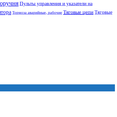
оручня
Пульты управления и указатели на
атора
Тяговые цепи
Тяговые
Тормоза аварийные, рабочие