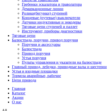
Гребенки эскалатора и траволатора
Демаркационные линии
Ролики(бегунки) ступеней
Концевые (путевые) выключатели
Датчики индуктивные и энкодеры
Тяговые цепи ступеней и паллет
Инструмент, приборы диагностики
Тяговые цепи
Балюстрада, поручни, привод поручня
Поручни и аксессуары
Балюстрада
Привод поручня
Устья поручня
Пульты управления и указатели на балюстраде
Главный привод, лебедки, приводные валы и шестерни
Устья и входные площадки
Тормоза аварийные, рабочие
Цепи привода
Главная
Каталог
Акции
О нас
All