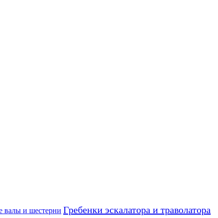
Гребенки эскалатора и траволатора
е валы и шестерни