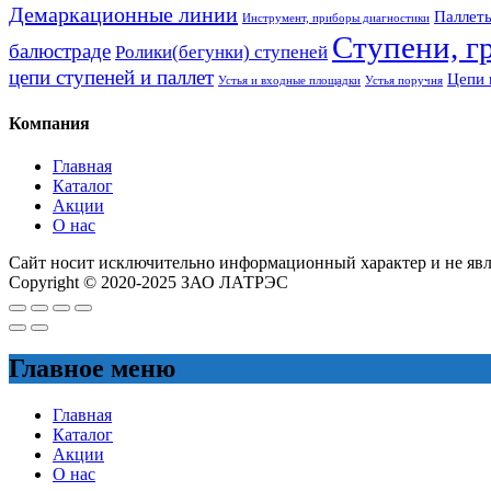
Демаркационные линии
Паллеты
Инструмент, приборы диагностики
Ступени, г
балюстраде
Ролики(бегунки) ступеней
цепи ступеней и паллет
Цепи 
Устья и входные площадки
Устья поручня
Компания
Главная
Каталог
Акции
О нас
Сайт носит исключительно информационный характер и не яв
Copyright © 2020-2025 ЗАО ЛАТРЭС
Главное меню
Главная
Каталог
Акции
О нас