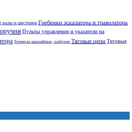
Гребенки эскалатора и траволатора
е валы и шестерни
оручня
Пульты управления и указатели на
атора
Тяговые цепи
Тяговые
Тормоза аварийные, рабочие