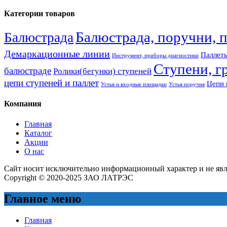
Категории товаров
Балюстрада, поручни, 
Балюстрада
Демаркационные линии
Паллеты
Инструмент, приборы диагностики
Ступени, г
балюстраде
Ролики(бегунки) ступеней
цепи ступеней и паллет
Цепи 
Устья и входные площадки
Устья поручня
Компания
Главная
Каталог
Акции
О нас
Сайт носит исключительно информационный характер и не яв
Copyright © 2020-2025 ЗАО ЛАТРЭС
Главное меню
Главная