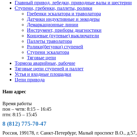
Главный привод, лебедки, приводные валы и шестерни
Ступени, гребенки, паллеты, ролики
Гребенки эскалатора и траволатора
Датчики индуктивные и энкодеры
Демаркационные линии
Инструмент, приборы диагностики
Концевые (путевые) выключатели
Паллеты траволатора
Ролики(бегунки) ступеней
Ступени эскалатора
Тяговые цепи
Тормоза аварийные, рабочие
Тяговые цепи ступеней и паллет
Устья и входные площадки
Цепи привода
Наш адрес
Время работы
пон – четв: 8:15 – 16:45
птн: 8:15 – 15:45
8 (812) 775-70-47
Россия, 199178, г. Санкт-Петербург, Малый проспект В.О., д.57,