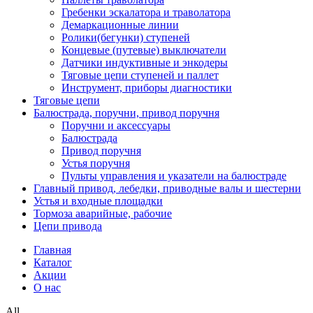
Гребенки эскалатора и траволатора
Демаркационные линии
Ролики(бегунки) ступеней
Концевые (путевые) выключатели
Датчики индуктивные и энкодеры
Тяговые цепи ступеней и паллет
Инструмент, приборы диагностики
Тяговые цепи
Балюстрада, поручни, привод поручня
Поручни и аксессуары
Балюстрада
Привод поручня
Устья поручня
Пульты управления и указатели на балюстраде
Главный привод, лебедки, приводные валы и шестерни
Устья и входные площадки
Тормоза аварийные, рабочие
Цепи привода
Главная
Каталог
Акции
О нас
All