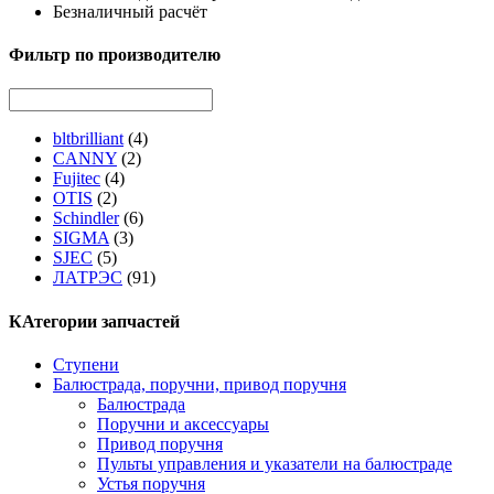
Безналичный расчёт
Фильтр по производителю
bltbrilliant
(4)
CANNY
(2)
Fujitec
(4)
OTIS
(2)
Schindler
(6)
SIGMA
(3)
SJEC
(5)
ЛАТРЭС
(91)
КАтегории запчастей
Ступени
Балюстрада, поручни, привод поручня
Балюстрада
Поручни и аксессуары
Привод поручня
Пульты управления и указатели на балюстраде
Устья поручня