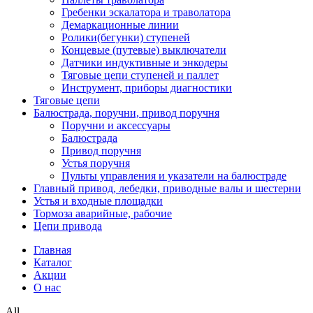
Гребенки эскалатора и траволатора
Демаркационные линии
Ролики(бегунки) ступеней
Концевые (путевые) выключатели
Датчики индуктивные и энкодеры
Тяговые цепи ступеней и паллет
Инструмент, приборы диагностики
Тяговые цепи
Балюстрада, поручни, привод поручня
Поручни и аксессуары
Балюстрада
Привод поручня
Устья поручня
Пульты управления и указатели на балюстраде
Главный привод, лебедки, приводные валы и шестерни
Устья и входные площадки
Тормоза аварийные, рабочие
Цепи привода
Главная
Каталог
Акции
О нас
All