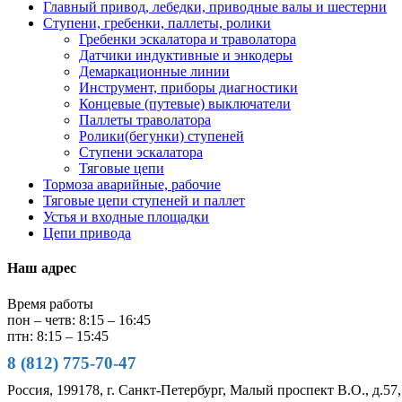
Главный привод, лебедки, приводные валы и шестерни
Ступени, гребенки, паллеты, ролики
Гребенки эскалатора и траволатора
Датчики индуктивные и энкодеры
Демаркационные линии
Инструмент, приборы диагностики
Концевые (путевые) выключатели
Паллеты траволатора
Ролики(бегунки) ступеней
Ступени эскалатора
Тяговые цепи
Тормоза аварийные, рабочие
Тяговые цепи ступеней и паллет
Устья и входные площадки
Цепи привода
Наш адрес
Время работы
пон – четв: 8:15 – 16:45
птн: 8:15 – 15:45
8 (812) 775-70-47
Россия, 199178, г. Санкт-Петербург, Малый проспект В.О., д.57,