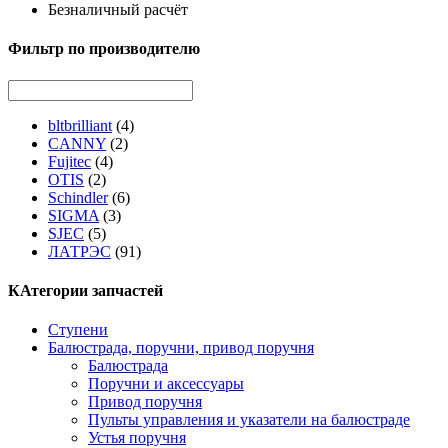
Безналичный расчёт
Фильтр по производителю
bltbrilliant
(4)
CANNY
(2)
Fujitec
(4)
OTIS
(2)
Schindler
(6)
SIGMA
(3)
SJEC
(5)
ЛАТРЭС
(91)
КАтегории запчастей
Ступени
Балюстрада, поручни, привод поручня
Балюстрада
Поручни и аксессуары
Привод поручня
Пульты управления и указатели на балюстраде
Устья поручня