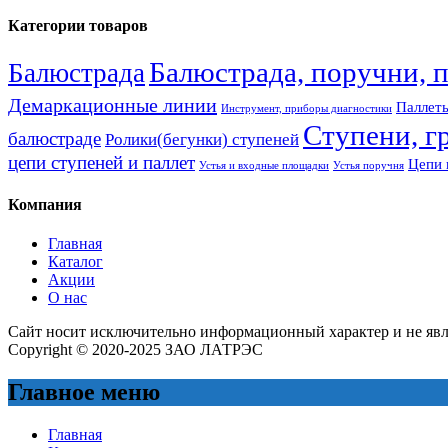
Категории товаров
Балюстрада, поручни, 
Балюстрада
Демаркационные линии
Паллеты
Инструмент, приборы диагностики
Ступени, г
балюстраде
Ролики(бегунки) ступеней
цепи ступеней и паллет
Цепи 
Устья и входные площадки
Устья поручня
Компания
Главная
Каталог
Акции
О нас
Сайт носит исключительно информационный характер и не яв
Copyright © 2020-2025 ЗАО ЛАТРЭС
Главное меню
Главная