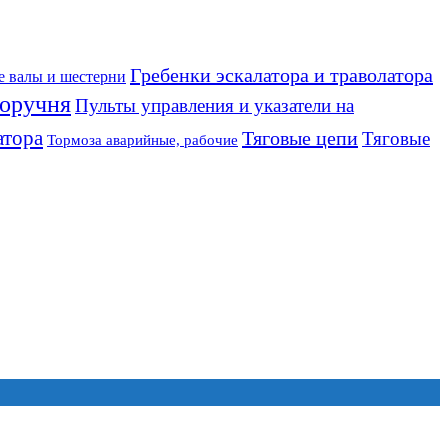
Гребенки эскалатора и траволатора
е валы и шестерни
оручня
Пульты управления и указатели на
атора
Тяговые цепи
Тяговые
Тормоза аварийные, рабочие