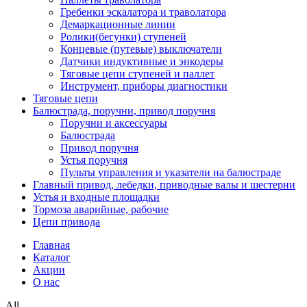
Гребенки эскалатора и траволатора
Демаркационные линии
Ролики(бегунки) ступеней
Концевые (путевые) выключатели
Датчики индуктивные и энкодеры
Тяговые цепи ступеней и паллет
Инструмент, приборы диагностики
Тяговые цепи
Балюстрада, поручни, привод поручня
Поручни и аксессуары
Балюстрада
Привод поручня
Устья поручня
Пульты управления и указатели на балюстраде
Главный привод, лебедки, приводные валы и шестерни
Устья и входные площадки
Тормоза аварийные, рабочие
Цепи привода
Главная
Каталог
Акции
О нас
All