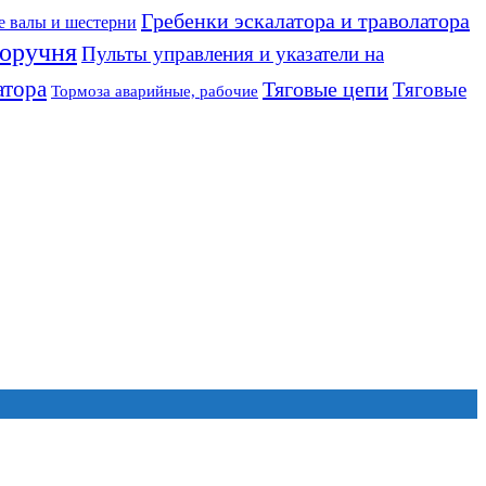
Гребенки эскалатора и траволатора
е валы и шестерни
оручня
Пульты управления и указатели на
атора
Тяговые цепи
Тяговые
Тормоза аварийные, рабочие