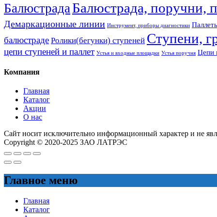
Балюстрада, поручни, 
Балюстрада
Демаркационные линии
Паллеты
Инструмент, приборы диагностики
Ступени, г
балюстраде
Ролики(бегунки) ступеней
цепи ступеней и паллет
Цепи 
Устья и входные площадки
Устья поручня
Компания
Главная
Каталог
Акции
О нас
Сайт носит исключительно информационный характер и не яв
Copyright © 2020-2025 ЗАО ЛАТРЭС
Главное меню
Главная
Каталог