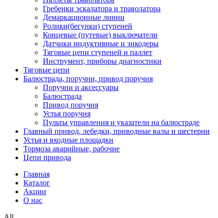
Гребенки эскалатора и траволатора
Демаркационные линии
Ролики(бегунки) ступеней
Концевые (путевые) выключатели
Датчики индуктивные и энкодеры
Тяговые цепи ступеней и паллет
Инструмент, приборы диагностики
Тяговые цепи
Балюстрада, поручни, привод поручня
Поручни и аксессуары
Балюстрада
Привод поручня
Устья поручня
Пульты управления и указатели на балюстраде
Главный привод, лебедки, приводные валы и шестерни
Устья и входные площадки
Тормоза аварийные, рабочие
Цепи привода
Главная
Каталог
Акции
О нас
All