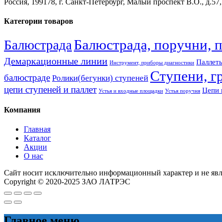
Россия, 199178, г. Санкт-Петербург, Малый проспект В.О., д.57,
Категории товаров
Балюстрада, поручни, 
Балюстрада
Демаркационные линии
Паллеты
Инструмент, приборы диагностики
Ступени, г
балюстраде
Ролики(бегунки) ступеней
цепи ступеней и паллет
Цепи 
Устья и входные площадки
Устья поручня
Компания
Главная
Каталог
Акции
О нас
Сайт носит исключительно информационный характер и не яв
Copyright © 2020-2025 ЗАО ЛАТРЭС
Главное меню