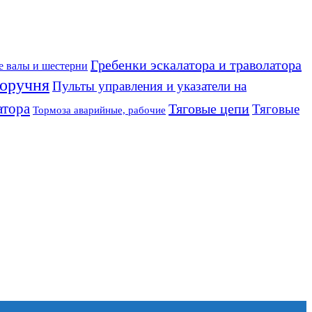
Гребенки эскалатора и траволатора
е валы и шестерни
оручня
Пульты управления и указатели на
атора
Тяговые цепи
Тяговые
Тормоза аварийные, рабочие